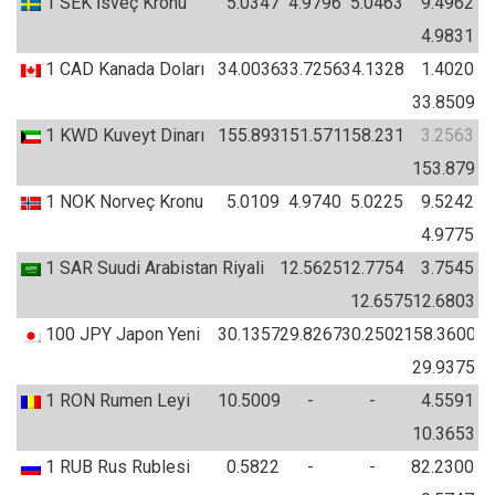
1
SEK
İsveç Kronu
5.0347
4.9796
5.0463
9.4962
4.9831
1
CAD
Kanada Doları
34.0036
33.7256
34.1328
1.4020
33.8509
1
KWD
Kuveyt Dinarı
155.8934
151.5717
158.2318
3.2563
153.8799
1
NOK
Norveç Kronu
5.0109
4.9740
5.0225
9.5242
4.9775
1
SAR
Suudi Arabistan Riyali
12.5625
12.7754
3.7545
12.6575
12.6803
100
JPY
Japon Yeni
30.1357
29.8267
30.2502
158.3600
29.9375
1
RON
Rumen Leyi
10.5009
-
-
4.5591
10.3653
1
RUB
Rus Rublesi
0.5822
-
-
82.2300