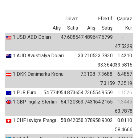
Döviz
Efektif
Çapraz
Alış
Satış
Alış
Satış
Kur
1
USD
ABD Doları
47.6085
47.4896
47.6799
-
47.5229
1
AUD
Avustralya Doları
33.2105
33.7830
1.4210
33.3640
33.5816
1
DKK
Danimarka Kronu
7.3108
7.3688
6.4857
7.3159
7.3519
1
EUR
Euro
54.7749
54.8736
54.7365
54.9559
1.1526
1
GBP
İngiliz Sterlini
64.1203
63.7431
64.2165
1.3445
63.7878
1
CHF
İsviçre Frangı
58.8420
58.3789
58.9302
0.8110
58.4666