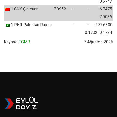
0.5747
1
CNY
Çin Yuanı
7.0952
-
-
6.7475
7.0036
1
PKR
Pakistan Rupisi
-
-
277.6300
0.1702
0.1724
Kaynak:
TCMB
7 Ağustos 2026